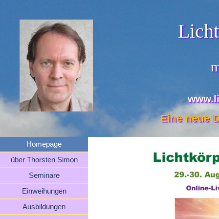
Lich
m
www.l
Eine neue D
Homepage
über Thorsten Simon
Seminare
Einweihungen
Ausbildungen