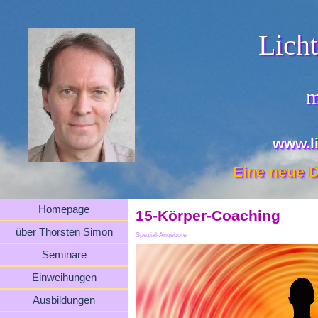
Lich
m
www.l
Eine neue D
Homepage
15-Körper-Coaching
über Thorsten Simon
Spezial-Angebote
Seminare
Einweihungen
Ausbildungen