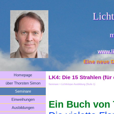
Lich
m
www.l
Eine neue D
Homepage
LK4: Die 15 Strahlen (für
über Thorsten Simon
Seminare > Lichtkörper-Ausbildung (Stufe 1)
Seminare
Einweihungen
Ein Buch von T
Ausbildungen