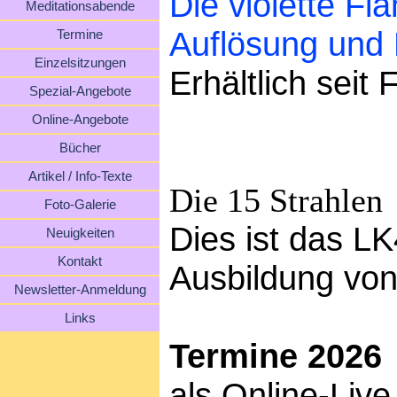
Die violette F
Meditationsabende
Auflösung und 
Termine
Einzelsitzungen
Erhältlich seit
Spezial-Angebote
Online-Angebote
Bücher
Artikel / Info-Texte
Die 15 Strahlen
Foto-Galerie
Dies ist das LK
Neuigkeiten
Kontakt
Ausbildung von
Newsletter-Anmeldung
Links
Termine 2026
als Online-Liv